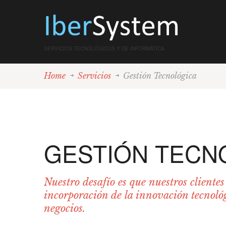
SERVICIOS TECNOLÓGICOS Y DE INFORMÁTICA
Home
Servicios
Gestión Tecnológica
GESTIÓN TECN
Nuestro desafío es que nuestros cliente
incorporación de la innovación tecnológ
negocios.